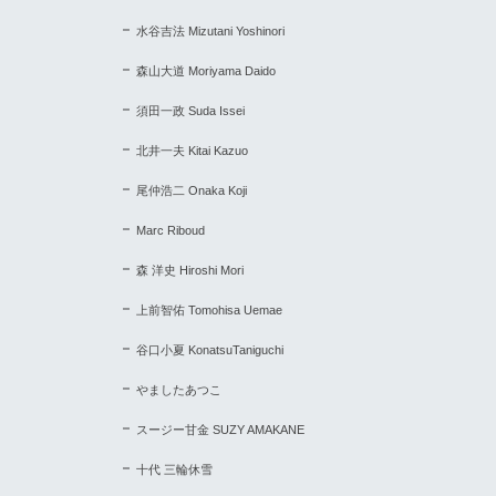
水谷吉法 Mizutani Yoshinori
森山大道 Moriyama Daido
須田一政 Suda Issei
北井一夫 Kitai Kazuo
尾仲浩二 Onaka Koji
Marc Riboud
森 洋史 Hiroshi Mori
上前智佑 Tomohisa Uemae
谷口小夏 KonatsuTaniguchi
やましたあつこ
スージー甘金 SUZY AMAKANE
十代 三輪休雪