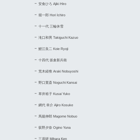
安食ひろ Ajiki Hiro
堀一郎 Hori Ichiro
十一代 三輪休雪
滝口和男 Takiguchi Kazuo
鯉江良二 Koie Ryoji
十四代 坂倉新兵衛
荒木経惟 Araki Nobuyoshi
野口寛斎 Noguchi Kansai
草井裕子 Kusai Yuko
網代 幸介 Ajiro Kosuke
馬籠伸郎 Magome Nobuo
荻野夕奈 Ogino Yuna
三原研 Mihara Ken