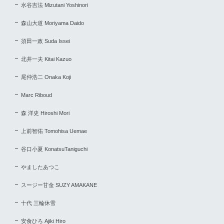
水谷吉法 Mizutani Yoshinori
森山大道 Moriyama Daido
須田一政 Suda Issei
北井一夫 Kitai Kazuo
尾仲浩二 Onaka Koji
Marc Riboud
森 洋史 Hiroshi Mori
上前智佑 Tomohisa Uemae
谷口小夏 KonatsuTaniguchi
やましたあつこ
スージー甘金 SUZY AMAKANE
十代 三輪休雪
安食ひろ Ajiki Hiro