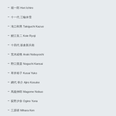
堀一郎 Hori Ichiro
十一代 三輪休雪
滝口和男 Takiguchi Kazuo
鯉江良二 Koie Ryoji
十四代 坂倉新兵衛
荒木経惟 Araki Nobuyoshi
野口寛斎 Noguchi Kansai
草井裕子 Kusai Yuko
網代 幸介 Ajiro Kosuke
馬籠伸郎 Magome Nobuo
荻野夕奈 Ogino Yuna
三原研 Mihara Ken