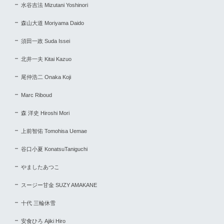
水谷吉法 Mizutani Yoshinori
森山大道 Moriyama Daido
須田一政 Suda Issei
北井一夫 Kitai Kazuo
尾仲浩二 Onaka Koji
Marc Riboud
森 洋史 Hiroshi Mori
上前智佑 Tomohisa Uemae
谷口小夏 KonatsuTaniguchi
やましたあつこ
スージー甘金 SUZY AMAKANE
十代 三輪休雪
安食ひろ Ajiki Hiro