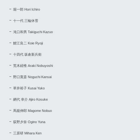
堀一郎 Hori Ichiro
十一代 三輪休雪
滝口和男 Takiguchi Kazuo
鯉江良二 Koie Ryoji
十四代 坂倉新兵衛
荒木経惟 Araki Nobuyoshi
野口寛斎 Noguchi Kansai
草井裕子 Kusai Yuko
網代 幸介 Ajiro Kosuke
馬籠伸郎 Magome Nobuo
荻野夕奈 Ogino Yuna
三原研 Mihara Ken