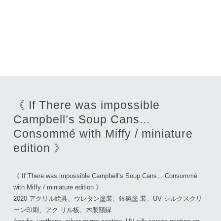
《 If There was impossible
Campbell’s Soup Cans...
Consommé with Miffy / miniature
edition 》
《 If There was impossible Campbell’s Soup Cans... Consommé
with Miffy / miniature edition 》
2020 アクリル絵具、ウレタン塗装、銀鏡塗 装、UV シルクスクリ
ーン印刷、アク リル板、木製額縁